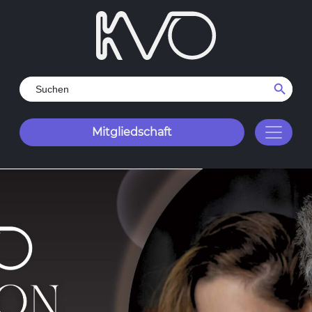
Search Button
Search
for:
Mitgliedschaft