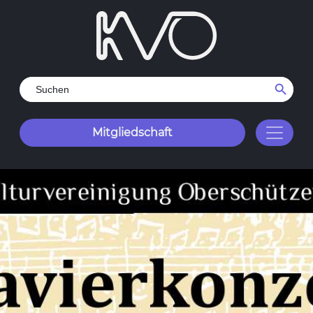
Search Button
Search
for:
Mitgliedschaft