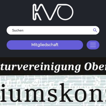
Search Button
Search
for:
Mitgliedschaft